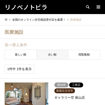
リノベノトビラ
検索
全国のオンライン住宅相談受付店を厳選！
医療施設
医療施設
並べ替え条件
新しい順
古い順
閲覧数順
1件中 1件を表示
愛知県
工務店
新築注文住宅
ギャラリー空 南山店