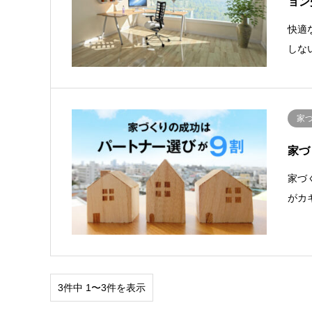
ョン
快適
しな
家
家づ
家づ
がカ
3件中 1〜3件を表示