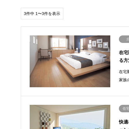
3件中 1〜3件を表示
在宅
る方
在宅
家族
住
快適